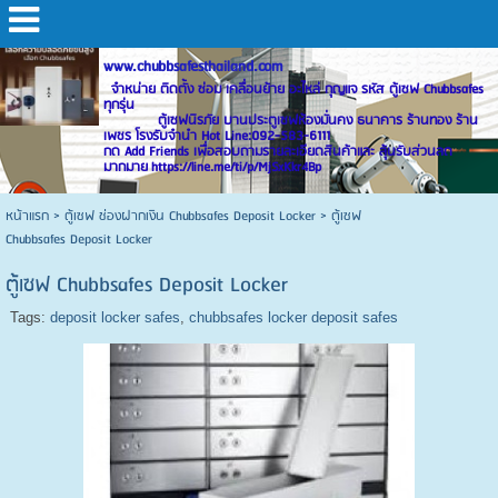
www.chubbsafesthailand.com
จำหน่าย ติดตั้ง ซ่อม เคลื่อนย้าย อะไหล่ กุญแจ รหัส ตู้เซฟ Chubbsafes
ทุกรุ่น
ตู้เซฟนิรภัย บานประตูเซฟห้องมั่นคง ธนาคาร ร้านทอง ร้าน
เพชร โรงรับจำนำ Hot Line:092-583-6111
กด Add Friends เพื่อสอบถามรายละเอียดสินค้าและ ลุ้นรับส่วนลด
มากมาย https://line.me/ti/p/MjSxKkr4Bp
หน้าแรก
>
ตู้เซฟ ช่องฝากเงิน Chubbsafes Deposit Locker
>
ตู้เซฟ
Chubbsafes Deposit Locker
ตู้เซฟ Chubbsafes Deposit Locker
Tags:
deposit locker safes
,
chubbsafes locker deposit safes