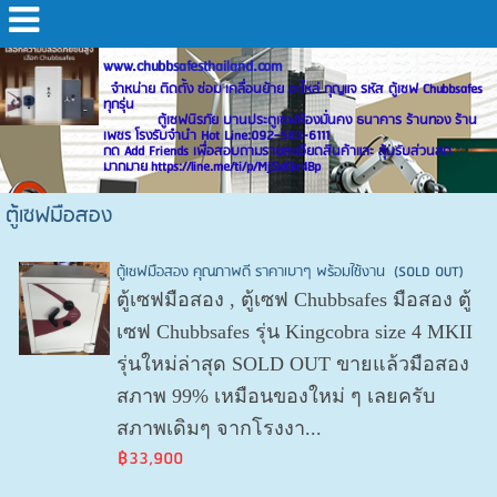
www.chubbsafesthailand.com
จำหน่าย ติดตั้ง ซ่อม เคลื่อนย้าย อะไหล่ กุญแจ รหัส ตู้เซฟ Chubbsafes
ทุกรุ่น
ตู้เซฟนิรภัย บานประตูเซฟห้องมั่นคง ธนาคาร ร้านทอง ร้าน
เพชร โรงรับจำนำ Hot Line:092-583-6111
กด Add Friends เพื่อสอบถามรายละเอียดสินค้าและ ลุ้นรับส่วนลด
มากมาย https://line.me/ti/p/MjSxKkr4Bp
ตู้เซฟมือสอง
ตู้เซฟมือสอง คุณภาพดี ราคาเบาๆ พร้อมใช้งาน (SOLD OUT)
ตู้เซฟมือสอง , ตู้เซฟ Chubbsafes มือสอง ตู้
เซฟ Chubbsafes รุ่น Kingcobra size 4 MKII
รุ่นใหม่ล่าสุด SOLD OUT ขายแล้วมือสอง
สภาพ 99% เหมือนของใหม่ ๆ เลยครับ
สภาพเดิมๆ จากโรงงา...
฿33,900