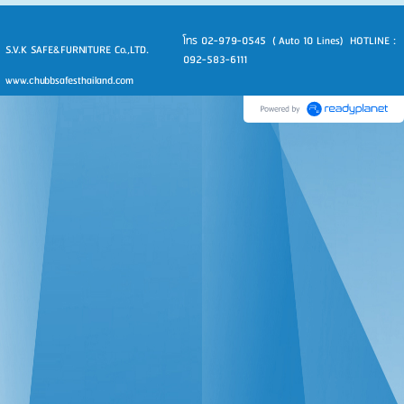
โทร 02-979-0545 ( Auto 10 Lines) HOTLINE :
S.V.K SAFE&FURNITURE Co.,LTD.
092-583-6111
www.chubbsafesthailand.com