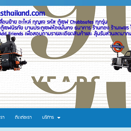
sthailand.com
ง ซ่อม เคลื่อนย้าย อะไหล่ กุญแจ รหัส
ประตูเซฟห้องมั่นคง ธนาคาร ร้านทอง ร้านเพชร โ
อสอบถามรายละเอียดสินค้าและ ลุ้นรับส่วนลดมากมาย htt
เรา
ติดต่อเรา
บริการ