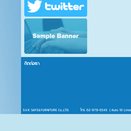
ติดต่อเรา
S.V.K SAFE&FURNITURE Co.,LTD.
โทร 02-979-0545 ( Auto 10 Line
www.chubbsafesthailand.com