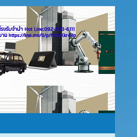
 ตู้เซฟ Chubbsafes ทุกรุ่น
รงรับจำนำ Hot Line:092-583-6111
ps://line.me/ti/p/MjSxKkr4Bp