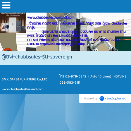
www.chubbsafesthailand.com
จำหน่าย ติดตั้ง ซ่อม เคลื่อนย้าย อะไหล่ กุญแจ รหัส ตู้เซฟ Chubbsafes
ทุกรุ่น
ตู้เซฟนิรภัย บานประตูเซฟห้องมั่นคง ธนาคาร ร้านทอง ร้าน
เพชร โรงรับจำนำ Hot Line:092-583-6111
กด Add Friends เพื่อสอบถามรายละเอียดสินค้าและ ลุ้นรับส่วนลด
มากมาย https://line.me/ti/p/MjSxKkr4Bp
ตู้เซฟ-chubbsafes-รุ่น-sovereign
โทร 02-979-0545 ( Auto 10 Lines) HOTLINE :
S.V.K SAFE&FURNITURE Co.,LTD.
092-583-6111
www.chubbsafesthailand.com